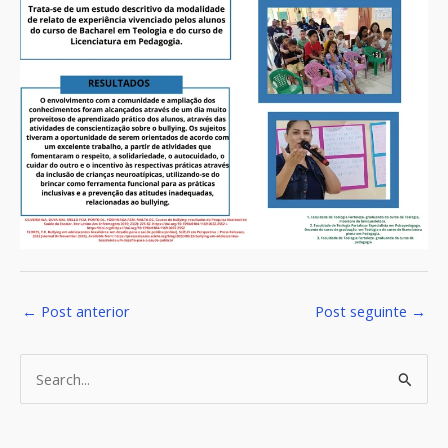
←
Post anterior
Post seguinte
→
P
e
s