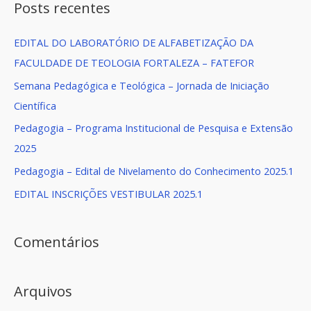
q
Posts recentes
u
EDITAL DO LABORATÓRIO DE ALFABETIZAÇÃO DA
i
FACULDADE DE TEOLOGIA FORTALEZA – FATEFOR
s
a
Semana Pedagógica e Teológica – Jornada de Iniciação
r
Científica
p
Pedagogia – Programa Institucional de Pesquisa e Extensão
o
2025
r
Pedagogia – Edital de Nivelamento do Conhecimento 2025.1
:
EDITAL INSCRIÇÕES VESTIBULAR 2025.1
Comentários
Arquivos